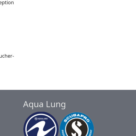
eption
ucher-
Aqua Lung