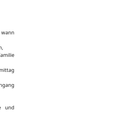
d wann
m,
amilie
mittag
chgang
ge und