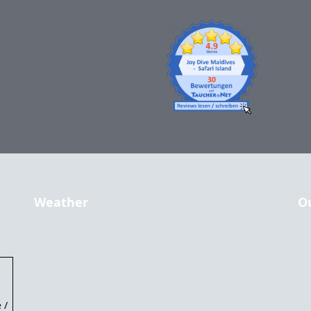
Weather
O
 /