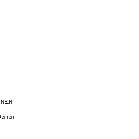
„NEIN“
Deinen