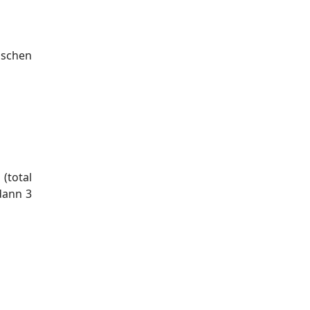
ischen
(total
dann 3