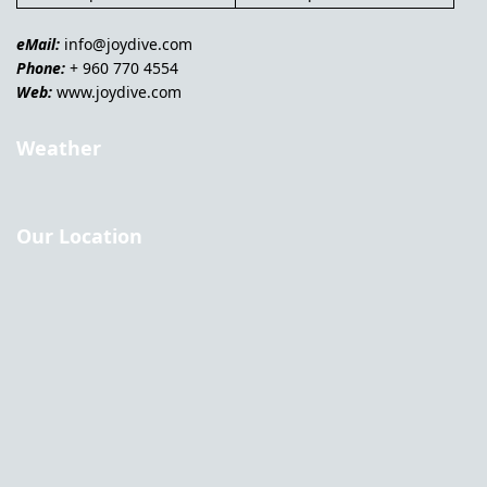
eMail:
info@joydive.com
Phone:
+ 960 770 4554
Web:
www.joydive.com
Weather
Our Location